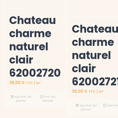
Chateau
Chatea
charme
charme
naturel
naturel
clair
clair
62002720
6200272
36,00
€
TTC
/ m²
36,00
€
TTC
/ m²
Ajouter au
Voir les
panier
détails
Ajouter au
Voir le
panier