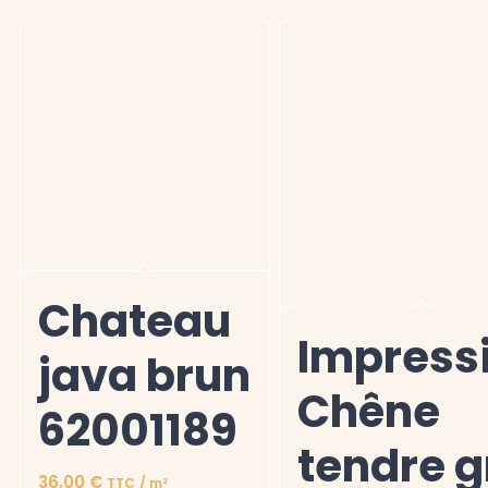
Chateau
Impress
java brun
Chêne
62001189
tendre g
Note
36,00
€
TTC
/ m²