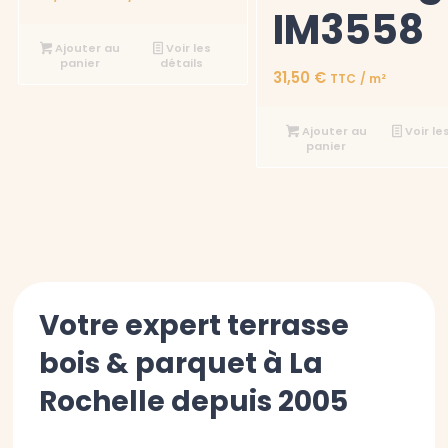
5
IM3558
sur 5
Ajouter au
Voir les
panier
détails
Note
31,50
€
TTC
/ m²
5.00
sur 5
Ajouter au
Voir le
panier
Votre expert terrasse
bois & parquet à La
Rochelle depuis 2005