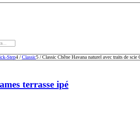
ick-Step
4
/
Classic
5
/
Classic Chêne Havana naturel avec traits de scie 
ames terrasse ipé