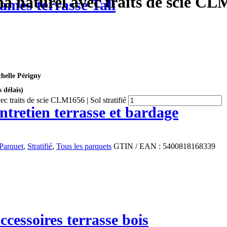
 naturel avec traits de scie CLM1
ames terrasse Tali
helle Périgny
 délais)
c traits de scie CLM1656 | Sol stratifié
ntretien terrasse et bardage
Parquet
,
Stratifié
,
Tous les parquets
GTIN / EAN : 5400818168339
ccessoires terrasse bois