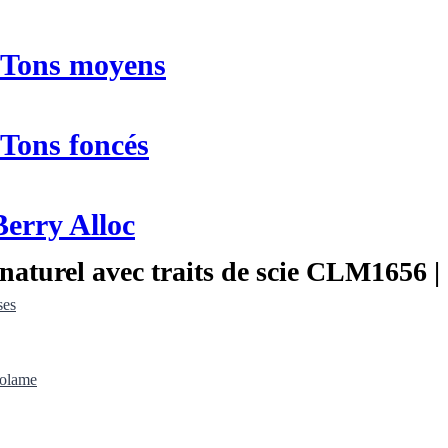
n Tons moyens
 Tons foncés
Berry Alloc
turel avec traits de scie CLM1656 | S
ses
nolame