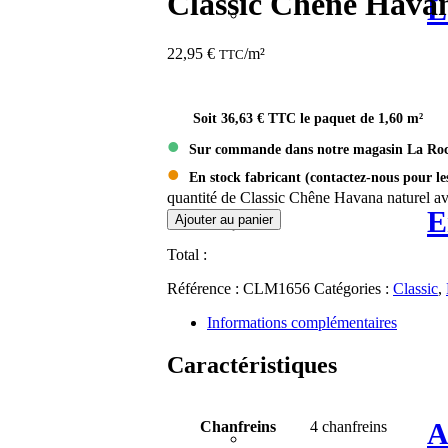
Classic Chêne Havana
L
22,95 €
/m²
TTC
Soit 36,63 € TTC le paquet de 1,60 m²
•
Sur commande dans notre magasin La Roc
•
En stock fabricant (contactez-nous pour les
quantité de Classic Chêne Havana naturel ave
E
Ajouter au panier
Total :
Référence :
CLM1656
Catégories :
Classic
,
Informations complémentaires
Caractéristiques
A
Chanfreins
4 chanfreins