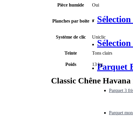
Pièce humide
Oui
Sélectio
Planches par boite
7
Système de clic
Uniclic
Sélection
Teinte
Tons clairs
Poids
13 kg
Parquet 
Classic Chêne Havana na
Parquet 3 fri
Parquet mo