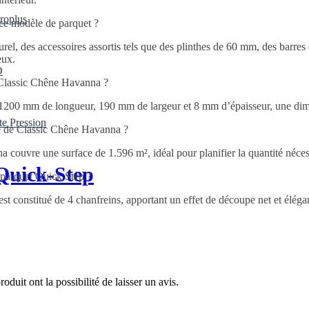
droplus
 ce modèle de parquet ?
l, des accessoires assortis tels que des plinthes de 60 mm, des barres d
eux.
O
t Classic Chêne Havanna ?
1200 mm de longueur, 190 mm de largeur et 8 mm d’épaisseur, une dimen
te Pression
e de Classic Chêne Havanna ?
couvre une surface de 1.596 m², idéal pour planifier la quantité nécess
 Quick-Step
 parquet Quick Step ?
t constitué de 4 chanfreins, apportant un effet de découpe net et éléga
oduit ont la possibilité de laisser un avis.