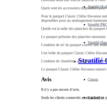
Stratifié Hy
Quels sont les accessoires disponibles pour
Pour le parquet Classic Chêne Havanna nature
disponibles pour un aménagement harmoni
Stratifié PR
Quelle est la taille des planches du parque
Le parquet présente des planches mesurant 
Stratifié Hau
Combien de m² de parquet couvre une boît
Une boîte de parquet Classic Chêne Havanna 
Stratifié
Combien de chanfreins sont présents sur ce
Le parquet Classic Chêne Havanna naturel es
Avis
Classic
Il n’y a pas encore d’avis.
Impressive
Seuls les clients connectés ayant acheté ce pr