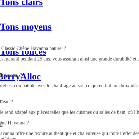
 Tons clairs
n Tons moyens
et Classic Chêne Havanna naturel ?
 Tons foncés
 garanti pendant 25 ans, vous assurant ainsi une grande durabilité et tr
 BerryAlloc
age au sol ?
l est compatible avec le chauffage au sol, ce qui en fait un choix idéa
mm
l’eau ?
i le rend adapté aux pièces telles que les cuisines ou salles de bain, où l’
Chêne Havanna ?
mm
anna offre une texture authentique et chaleureuse qui imite l’effet des
ntérieur.