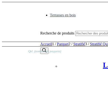
Terrasses en bois
Recherche de produits
Accueil
1
/
Parquet
2
/
Stratifié
3
/
Stratifié Qu
Qté. (nombre de paquets)
L