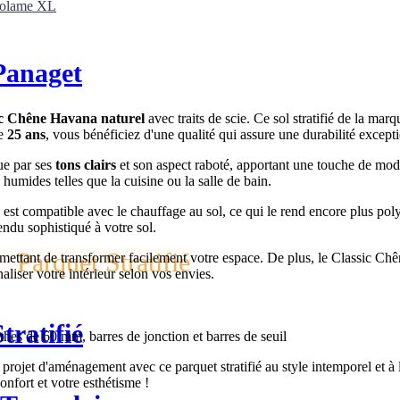
nolame XL
Panaget
ic Chêne Havana naturel
avec traits de scie. Ce sol stratifié de la mar
de
25 ans
, vous bénéficiez d'une qualité qui assure une durabilité except
gue par ses
tons clairs
et son aspect raboté, apportant une touche de mod
 humides telles que la cuisine ou la salle de bain.
est compatible avec le chauffage au sol, ce qui le rend encore plus pol
endu sophistiqué à votre sol.
Parquet Stratifié
rmettant de transformer facilement votre espace. De plus, le Classic C
aliser votre intérieur selon vos envies.
tratifié
nthes de 60 mm, barres de jonction et barres de seuil
projet d'aménagement avec ce parquet stratifié au style intemporel et à 
onfort et votre esthétisme !