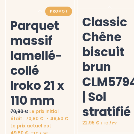
PROMO !
Classic
Parquet
Chêne
massif
biscuit
lamellé-
brun
collé
CLM579
Iroko 21 x
| Sol
110 mm
stratifié
70,80
€
Le prix initial
était : 70,80 €.
49,50
€
22,95
€
TTC
/ m²
Le prix actuel est :
49,50 €.
TTC
/ m²