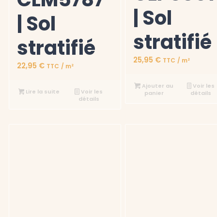
| Sol
| Sol
stratifié
stratifié
25,95
€
TTC
/ m²
22,95
€
TTC
/ m²
Ajouter au
Voir les
Lire la suite
Voir les
panier
détails
détails