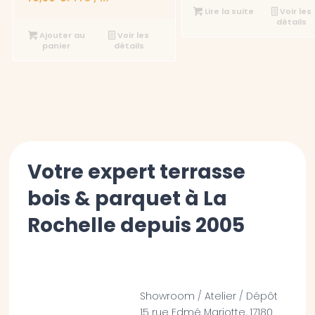
Lire la suite
Voir les
détails
Ajouter au
Voir les
panier
détails
Votre expert terrasse
bois & parquet à La
Rochelle depuis 2005
Showroom / Atelier / Dépôt
15 rue Edmé Mariotte, 17180