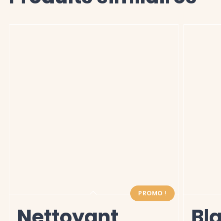
PROMO !
Nettoyant
Bl