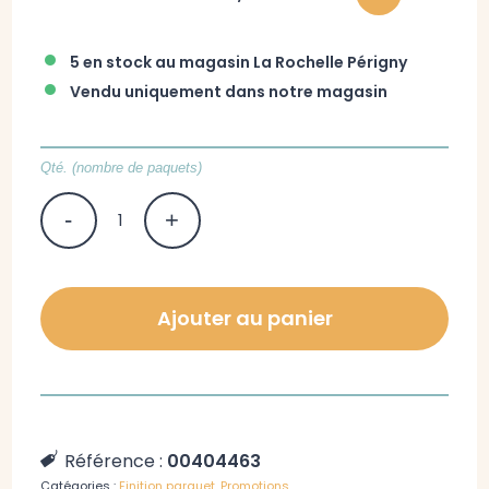
•
5 en stock au magasin La Rochelle Périgny
•
Vendu uniquement dans notre magasin
Qté. (nombre de paquets)
Ajouter au panier
Référence :
00404463
Catégories :
Finition parquet
,
Promotions