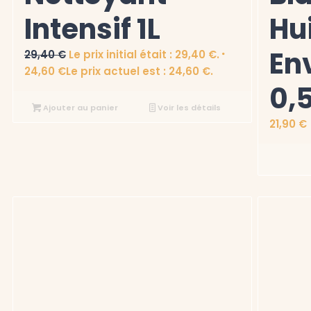
Intensif 1L
Hu
En
29,40
€
Le prix initial était : 29,40 €.
24,60
€
Le prix actuel est : 24,60 €.
0,
Ajouter au panier
Voir les détails
21,90
€