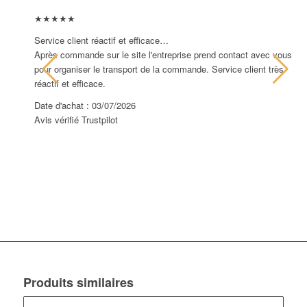
★★★★★
★
Service client réactif et efficace…
Tr
Après commande sur le site l'entreprise prend contact avec vous
L’
pour organiser le transport de la commande. Service client très
en
réactif et efficace.
co
Date d'achat : 03/07/2026
Da
Avis vérifié Trustpilot
Av
Produits similaires