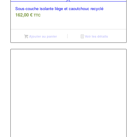
Sous-couche isolante liège et caoutchouc recyclé
162,00
€
TTC
Ajouter au panier
Voir les détails