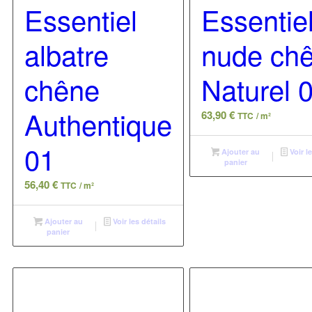
Essentiel
Essentie
albatre
nude ch
chêne
Naturel 
Authentique
63,90
€
TTC
/ m²
01
Ajouter au
Voir le
panier
56,40
€
TTC
/ m²
Ajouter au
Voir les détails
panier