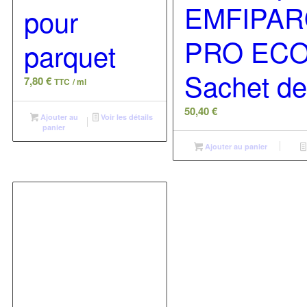
EMFIPA
pour
PRO ECO
parquet
Sachet de
7,80
€
TTC
/ ml
50,40
€
Ajouter au
Voir les détails
panier
Ajouter au panier