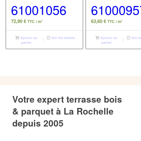
61001056
6100095
72,90
€
63,60
€
TTC
/ m²
TTC
/ m²
Ajouter au
Voir les détails
Ajouter au
Voir le
panier
panier
Votre expert terrasse bois
& parquet à La Rochelle
depuis 2005