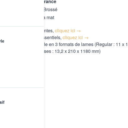
Parquet
made in France
Aspect de surface Brossé
Finition vernis extra mat
+ Disponible en 10 teintes,
cliquez ici →
+ Choix de bois les essentiels,
cliquez ici →
yle
+ Egalement disponible en 3 formats de lames (Regular : 11 x 
x 164 x 1980 mm, 3 frises : 13,2 x 210 x 1180 mm)
s de pose
sif
entes