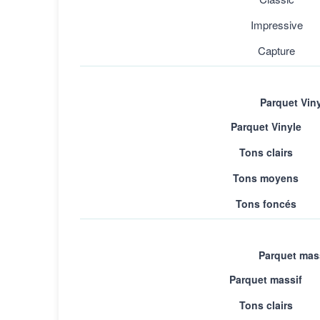
Impressive
Capture
Parquet Vin
Parquet Vinyle
Tons clairs
Tons moyens
Tons foncés
Document PDF : Instruction
Parquet mas
Parquet massif
Questions fréqu
Tons clairs