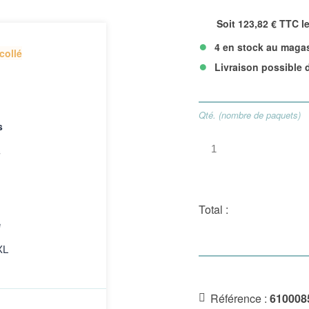
Soit 123,82 € TTC l
•
4 en stock au magas
collé
•
Livraison possible 
Qté. (nombre de paquets)
s
s
Total :
e
XL
Référence :
610008