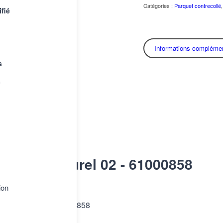
Catégories :
Parquet contrecollé
ifié
Informations complémen
s
s
k chêne Naturel 02 - 61000858
ion
Essentiels XL | 61000858