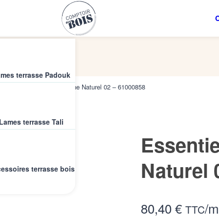
C
mes terrasse Padouk
lé
/
Essentiel XL silk chêne Naturel 02 – 61000858
Lames terrasse Tali
Essentie
Naturel 
essoires terrasse bois
80,40 €
/m
TTC