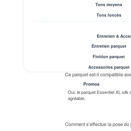
Tons moyens
Tons foncés
Quelles sont les dimensions dis
Entretien & Acce
Le parquet Essentiel XL silk chê
Entretien parquet
x 164 x 1980 mm) et 3 frises (13
Finition parquet
Accessoires parquet
Ce parquet est-il compatible ave
Promos
Oui, le parquet Essentiel XL silk
agréable.
Comment s’effectue la pose du p