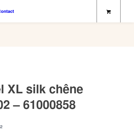
ontact
l XL silk chêne
02 – 61000858
²