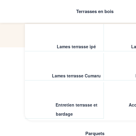
Terrasses en bois
Lames terrasse ipé
La
Accueil
/
Parquet
/
Parquet contrecol
Lames terrasse Cumaru
Entretien terrasse et
Acc
bardage
Parquets