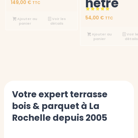
hêtre
149,00
€
TTC
5
sur 5
Note
54,00
€
TTC
Ajouter au
Voir les
5
panier
détails
sur 5
Ajouter au
Voir l
panier
détail
Votre expert terrasse
bois & parquet à La
Rochelle depuis 2005