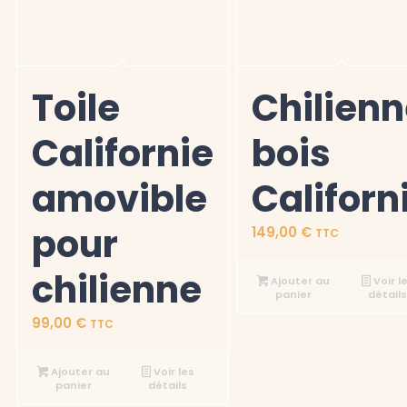
Toile
Chilien
Californie
bois
amovible
Californ
pour
149,00
€
TTC
chilienne
Ajouter au
Voir l
panier
détail
99,00
€
TTC
Ajouter au
Voir les
panier
détails